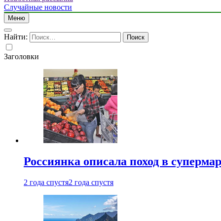
Случайные новости
Меню
Найти:
Заголовки
Россиянка описала поход в суперма
2 года спустя
2 года спустя