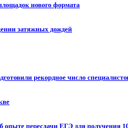
 площадок нового формата
щении затяжных дождей
одготовили рекордное число специалисто
кве
 опыте пересдачи ЕГЭ для получения 10