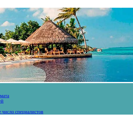
рмата
ей
е число специалистов