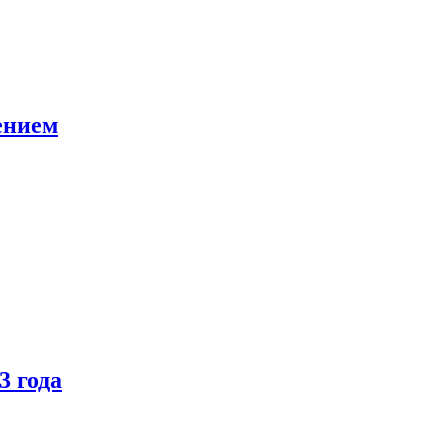
ением
3 года