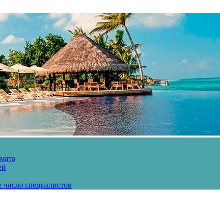
рмата
ей
е число специалистов