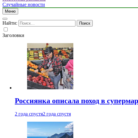
Случайные новости
Меню
Найти:
Заголовки
Россиянка описала поход в суперма
2 года спустя
2 года спустя