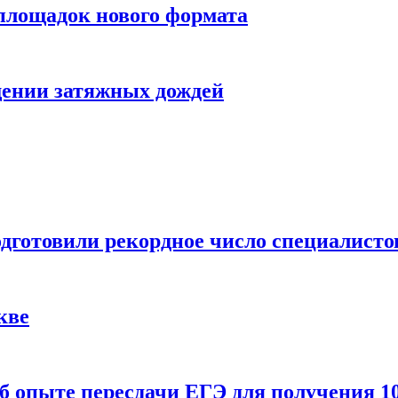
 площадок нового формата
щении затяжных дождей
одготовили рекордное число специалисто
кве
 опыте пересдачи ЕГЭ для получения 10