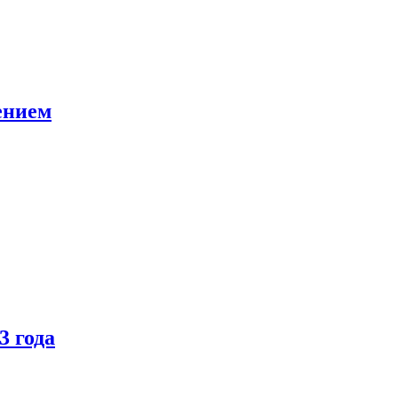
ением
3 года