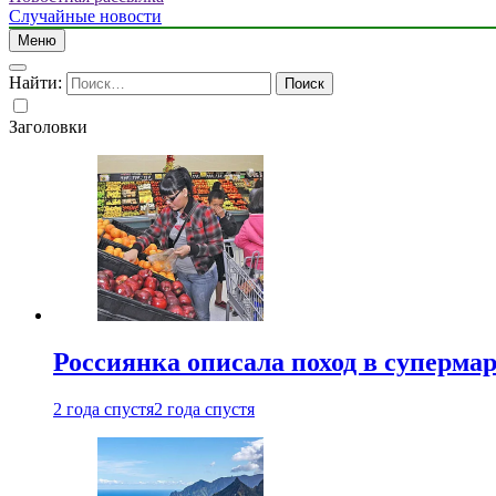
Случайные новости
Меню
Найти:
Заголовки
Россиянка описала поход в суперма
2 года спустя
2 года спустя