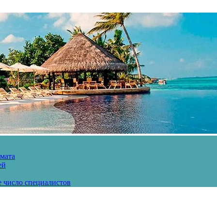
рмата
ей
е число специалистов