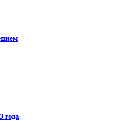
ением
3 года