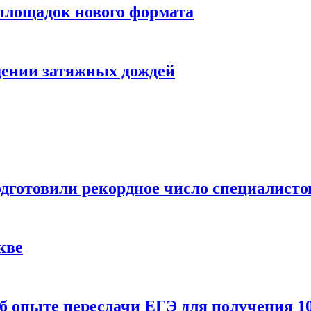
 площадок нового формата
щении затяжных дождей
одготовили рекордное число специалисто
кве
 опыте пересдачи ЕГЭ для получения 10