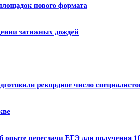
 площадок нового формата
щении затяжных дождей
одготовили рекордное число специалисто
кве
 опыте пересдачи ЕГЭ для получения 10