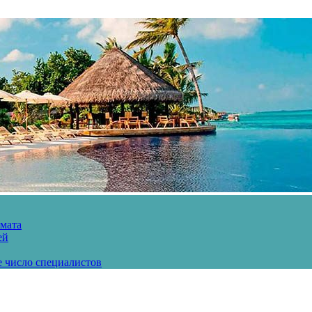
рмата
ей
е число специалистов