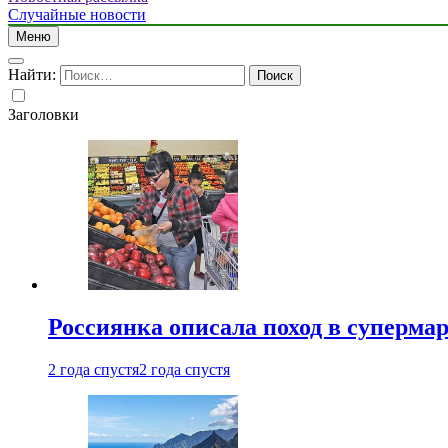
Случайные новости
Меню
Найти:
Заголовки
Россиянка описала поход в суперма
2 года спустя
2 года спустя