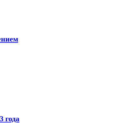
ением
3 года