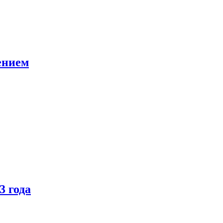
ением
3 года