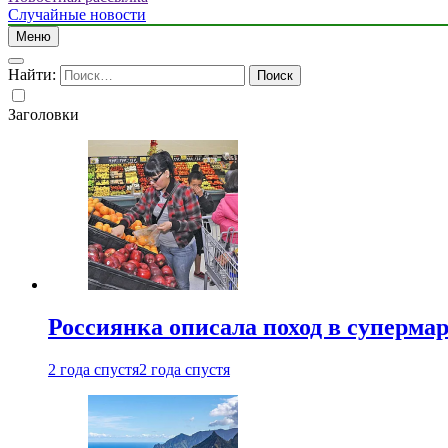
Случайные новости
Меню
Найти:
Заголовки
Россиянка описала поход в суперма
2 года спустя
2 года спустя