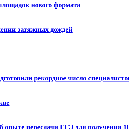
 площадок нового формата
щении затяжных дождей
одготовили рекордное число специалисто
кве
 опыте пересдачи ЕГЭ для получения 10