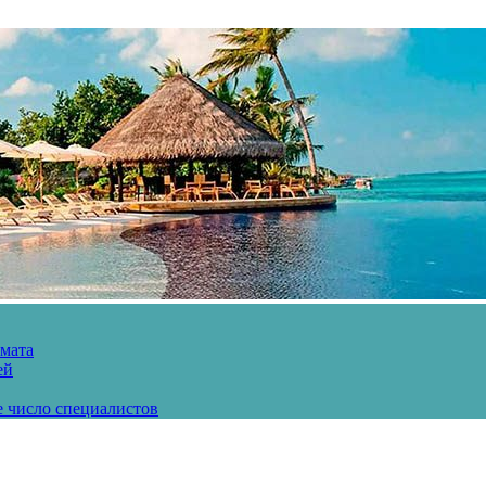
рмата
ей
е число специалистов