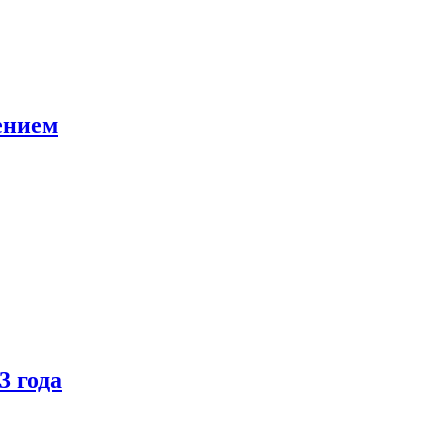
ением
3 года