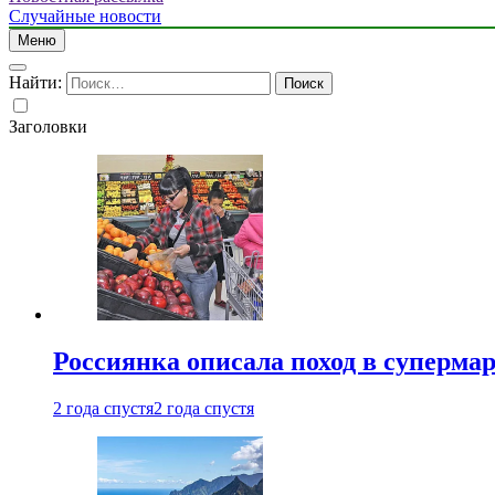
Случайные новости
Меню
Найти:
Заголовки
Россиянка описала поход в суперма
2 года спустя
2 года спустя