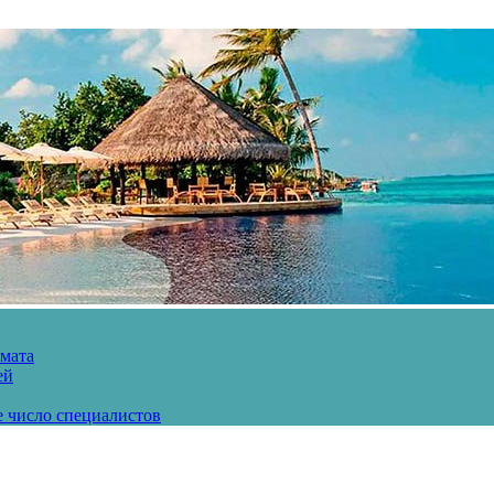
рмата
ей
е число специалистов