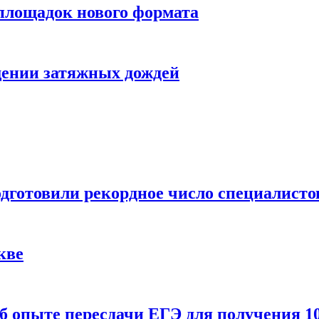
 площадок нового формата
щении затяжных дождей
одготовили рекордное число специалисто
кве
 опыте пересдачи ЕГЭ для получения 10