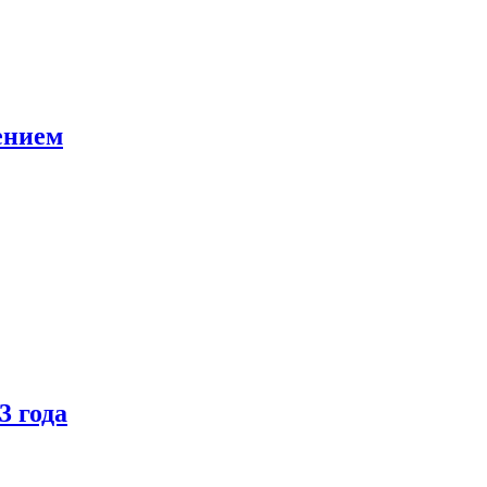
ением
3 года