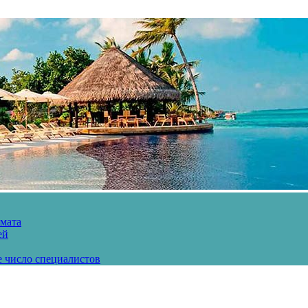
рмата
ей
е число специалистов