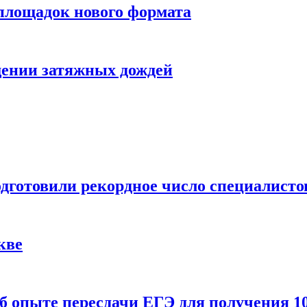
 площадок нового формата
щении затяжных дождей
одготовили рекордное число специалисто
кве
 опыте пересдачи ЕГЭ для получения 10