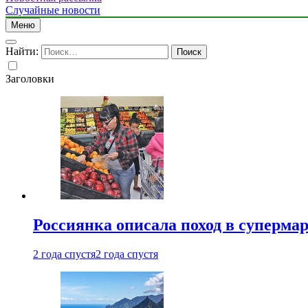
Случайные новости
Меню
Найти:
Заголовки
Россиянка описала поход в суперма
2 года спустя
2 года спустя