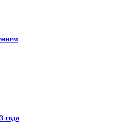
ением
3 года