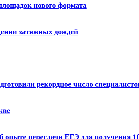
 площадок нового формата
щении затяжных дождей
одготовили рекордное число специалисто
кве
 опыте пересдачи ЕГЭ для получения 10