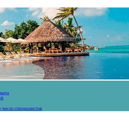
рмата
ей
е число специалистов