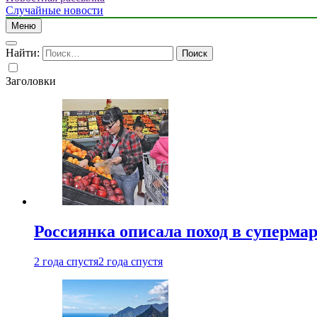
Случайные новости
Меню
Найти:
Заголовки
Россиянка описала поход в суперма
2 года спустя
2 года спустя