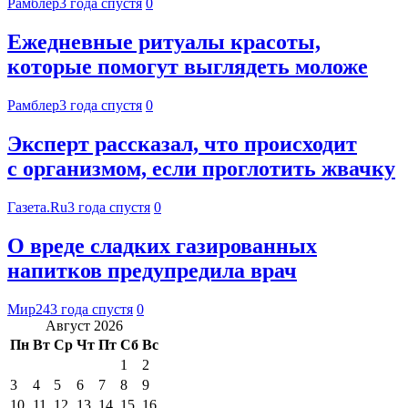
Рамблер
3 года спустя
0
Ежедневные ритуалы красоты,
которые помогут выглядеть моложе
Рамблер
3 года спустя
0
Эксперт рассказал, что происходит
с организмом, если проглотить жвачку
Газета.Ru
3 года спустя
0
О вреде сладких газированных
напитков предупредила врач
Мир24
3 года спустя
0
Август 2026
Пн
Вт
Ср
Чт
Пт
Сб
Вс
1
2
3
4
5
6
7
8
9
10
11
12
13
14
15
16