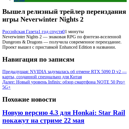
Вышел релизный трейлер переиздания
игры Neverwinter Nights 2
Российская Газета
1 год спустя
0
1 минуты
Neverwinter Nights 2 — знаковая RPG по фэнтези-вселенной
Dungeons & Dragons — получила современное переиздание.
Проект вышел с приставкой Enhanced Edition в названии.
Навигация по записям
Предыдущая:
NVIDIA задумалась об отмене RTX 5090 D v2 —
карты, созданной специально для Китая
Далее:
Новый уровень Infinix: обзор смартфона NOTE 50 Pro+
5G+
Похожие новости
Новую версию 4.3 для Honkai: Star Rail
покажут на стриме 22 мая