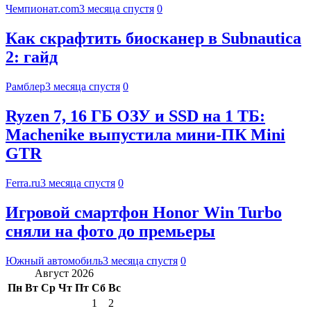
Чемпионат.com
3 месяца спустя
0
Как скрафтить биосканер в Subnautica
2: гайд
Рамблер
3 месяца спустя
0
Ryzen 7, 16 ГБ ОЗУ и SSD на 1 ТБ:
Machenike выпустила мини-ПК Mini
GTR
Ferra.ru
3 месяца спустя
0
Игровой смартфон Honor Win Turbo
сняли на фото до премьеры
Южный автомобиль
3 месяца спустя
0
Август 2026
Пн
Вт
Ср
Чт
Пт
Сб
Вс
1
2