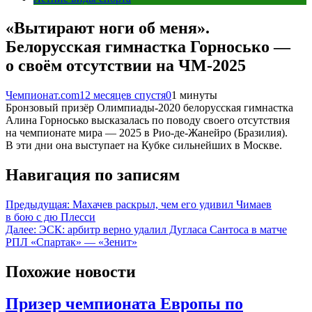
«Вытирают ноги об меня».
Белорусская гимнастка Горносько —
о своём отсутствии на ЧМ-2025
Чемпионат.com
12 месяцев спустя
0
1 минуты
Бронзовый призёр Олимпиады-2020 белорусская гимнастка
Алина Горносько высказалась по поводу своего отсутствия
на чемпионате мира — 2025 в Рио-де-Жанейро (Бразилия).
В эти дни она выступает на Кубке сильнейших в Москве.
Навигация по записям
Предыдущая:
Махачев раскрыл, чем его удивил Чимаев
в бою с дю Плесси
Далее:
ЭСК: арбитр верно удалил Дугласа Сантоса в матче
РПЛ «Спартак» — «Зенит»
Похожие новости
Призер чемпионата Европы по