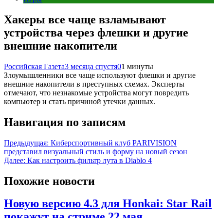
Хакеры все чаще взламывают
устройства через флешки и другие
внешние накопители
Российская Газета
3 месяца спустя
0
1 минуты
Злоумышленники все чаще используют флешки и другие
внешние накопители в преступных схемах. Эксперты
отмечают, что незнакомые устройства могут повредить
компьютер и стать причиной утечки данных.
Навигация по записям
Предыдущая:
Киберспортивный клуб PARIVISION
представил визуальный стиль и форму на новый сезон
Далее:
Как настроить фильтр лута в Diablo 4
Похожие новости
Новую версию 4.3 для Honkai: Star Rail
покажут на стриме 22 мая