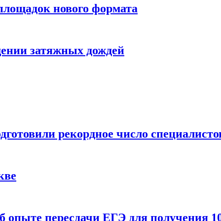
 площадок нового формата
щении затяжных дождей
одготовили рекордное число специалисто
кве
 опыте пересдачи ЕГЭ для получения 10