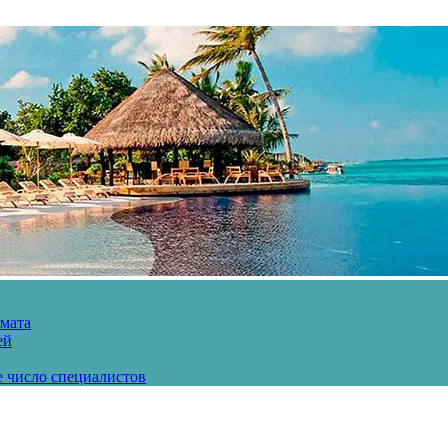
рмата
ей
е число специалистов