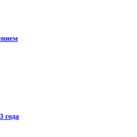
ением
3 года