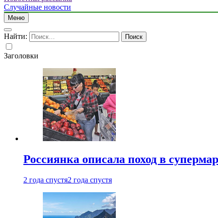
Случайные новости
Меню
Найти:
Заголовки
Россиянка описала поход в суперма
2 года спустя
2 года спустя