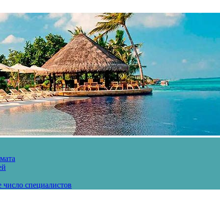
рмата
ей
е число специалистов