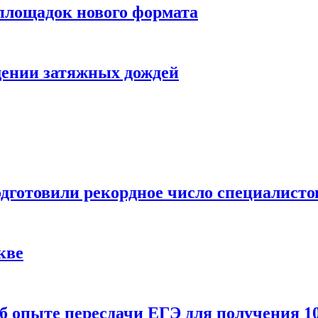
 площадок нового формата
щении затяжных дождей
одготовили рекордное число специалисто
кве
 опыте пересдачи ЕГЭ для получения 10