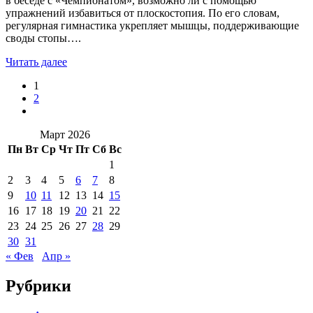
в беседе с «Чемпионатом», возможно ли с помощью
упражнений избавиться от плоскостопия. По его словам,
регулярная гимнастика укрепляет мышцы, поддерживающие
своды стопы….
Читать далее
1
2
Март 2026
Пн
Вт
Ср
Чт
Пт
Сб
Вс
1
2
3
4
5
6
7
8
9
10
11
12
13
14
15
16
17
18
19
20
21
22
23
24
25
26
27
28
29
30
31
« Фев
Апр »
Рубрики