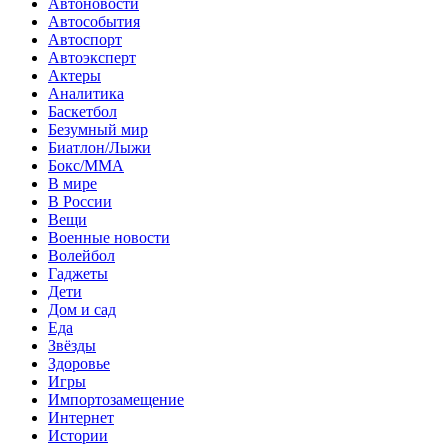
Автоновости
Автособытия
Автоспорт
Автоэксперт
Актеры
Аналитика
Баскетбол
Безумный мир
Биатлон/Лыжи
Бокс/MMA
В мире
В России
Вещи
Военные новости
Волейбол
Гаджеты
Дети
Дом и сад
Еда
Звёзды
Здоровье
Игры
Импортозамещение
Интернет
Истории