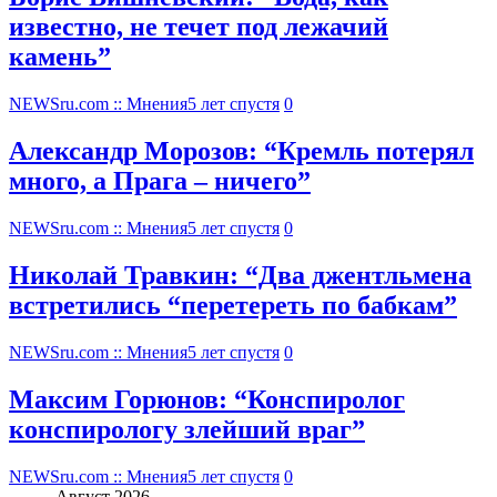
известно, не течет под лежачий
камень”
NEWSru.com :: Мнения
5 лет спустя
0
Александр Морозов: “Кремль потерял
много, а Прага – ничего”
NEWSru.com :: Мнения
5 лет спустя
0
Николай Травкин: “Два джентльмена
встретились “перетереть по бабкам”
NEWSru.com :: Мнения
5 лет спустя
0
Максим Горюнов: “Конспиролог
конспирологу злейший враг”
NEWSru.com :: Мнения
5 лет спустя
0
Август 2026