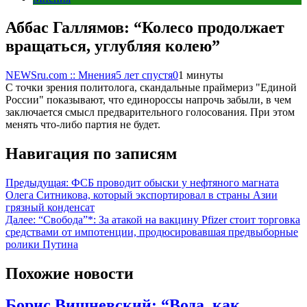
Аббас Галлямов: “Колесо продолжает
вращаться, углубляя колею”
NEWSru.com :: Мнения
5 лет спустя
0
1 минуты
С точки зрения политолога, скандальные праймериз "Единой
России" показывают, что единороссы напрочь забыли, в чем
заключается смысл предварительного голосования. При этом
менять что-либо партия не будет.
Навигация по записям
Предыдущая:
ФСБ проводит обыски у нефтяного магната
Олега Ситникова, который экспортировал в страны Азии
грязный конденсат
Далее:
“Свобода”*: За атакой на вакцину Pfizer стоит торговка
средствами от импотенции, продюсировавшая предвыборные
ролики Путина
Похожие новости
Борис Вишневский: “Вода, как