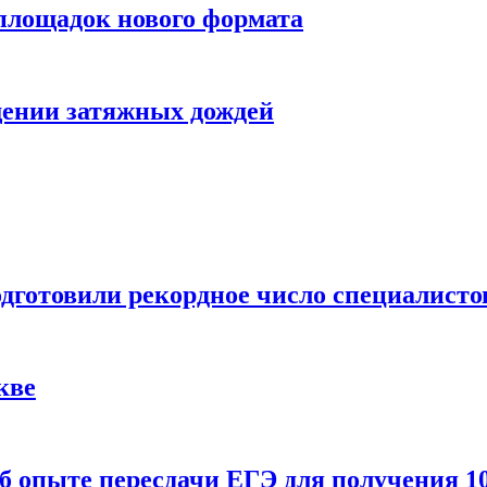
 площадок нового формата
щении затяжных дождей
одготовили рекордное число специалисто
кве
 опыте пересдачи ЕГЭ для получения 10