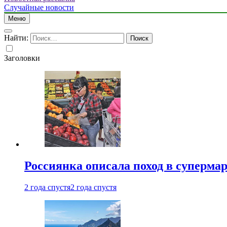
Случайные новости
Меню
Найти:
Заголовки
Россиянка описала поход в суперма
2 года спустя
2 года спустя