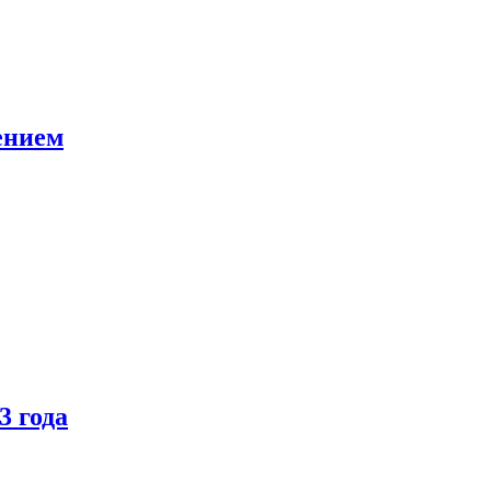
ением
3 года