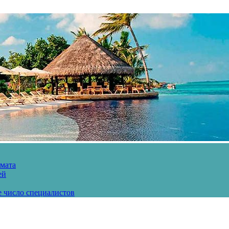
рмата
ей
е число специалистов