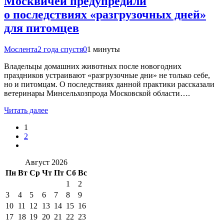
Москвичей предупредили
о последствиях «разгрузочных дней»
для питомцев
Мослента
2 года спустя
0
1 минуты
Владельцы домашних животных после новогодних
праздников устраивают «разгрузочные дни» не только себе,
но и питомцам. О последствиях данной практики рассказали
ветеринары Минсельхозпрода Московской области….
Читать далее
1
2
Август 2026
Пн
Вт
Ср
Чт
Пт
Сб
Вс
1
2
3
4
5
6
7
8
9
10
11
12
13
14
15
16
17
18
19
20
21
22
23