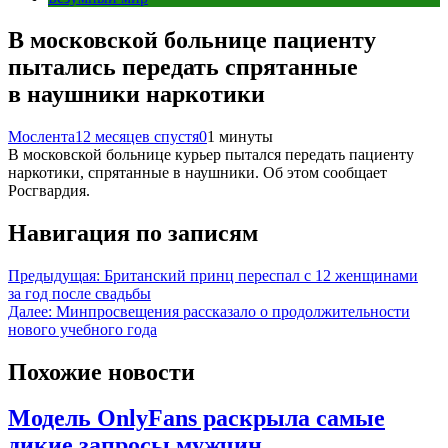
В московской больнице пациенту
пытались передать спрятанные
в наушники наркотики
Мослента
12 месяцев спустя
0
1 минуты
В московской больнице курьер пытался передать пациенту
наркотики, спрятанные в наушники. Об этом сообщает
Росгвардия.
Навигация по записям
Предыдущая:
Британский принц переспал с 12 женщинами
за год после свадьбы
Далее:
Минпросвещения рассказало о продолжительности
нового учебного года
Похожие новости
Модель OnlyFans раскрыла самые
дикие запросы мужчин