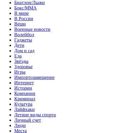
Биатлон/Лыжи
Бокс/MMA
В мире
В России
Вещи
Военные новости
Волейбол
Гаджеты
Дети
Дом и сад
Еда
Звёзды
Здоровье
Игры
Импортозамещение
Интернет
Истории
Компании
Криминал
Культура
Лайфхаки
Летние виды спорта
Личный счет
Люди
Места