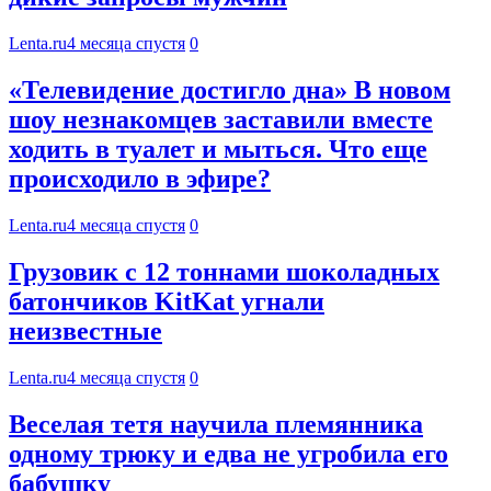
Lenta.ru
4 месяца спустя
0
«Телевидение достигло дна» В новом
шоу незнакомцев заставили вместе
ходить в туалет и мыться. Что еще
происходило в эфире?
Lenta.ru
4 месяца спустя
0
Грузовик с 12 тоннами шоколадных
батончиков KitKat угнали
неизвестные
Lenta.ru
4 месяца спустя
0
Веселая тетя научила племянника
одному трюку и едва не угробила его
бабушку