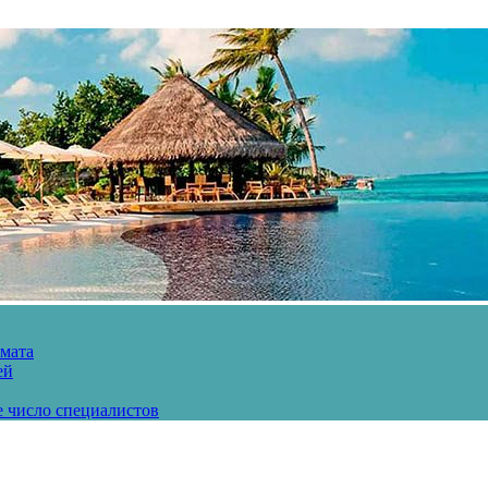
рмата
ей
е число специалистов