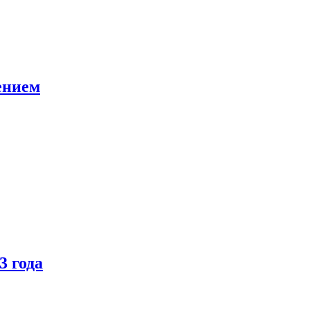
ением
3 года