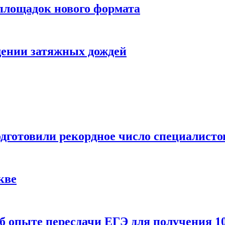
 площадок нового формата
щении затяжных дождей
одготовили рекордное число специалисто
кве
 опыте пересдачи ЕГЭ для получения 10