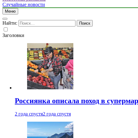
Случайные новости
Меню
Найти:
Заголовки
Россиянка описала поход в суперма
2 года спустя
2 года спустя