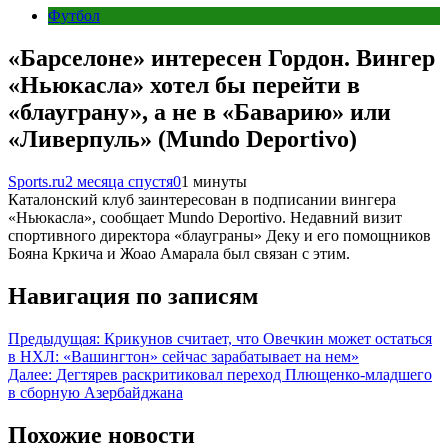
Футбол
«Барселоне» интересен Гордон. Вингер
«Ньюкасла» хотел бы перейти в
«блауграну», а не в «Баварию» или
«Ливерпуль» (Mundo Deportivo)
Sports.ru
2 месяца спустя
0
1 минуты
Каталонский клуб заинтересован в подписании вингера
«Ньюкасла», сообщает Mundo Deportivo. Недавний визит
спортивного директора «блауграны» Деку и его помощников
Бояна Кркича и Жоао Амарала был связан с этим.
Навигация по записям
Предыдущая:
Крикунов считает, что Овечкин может остаться
в НХЛ: «Вашингтон» сейчас зарабатывает на нем»
Далее:
Дегтярев раскритиковал переход Плющенко-младшего
в сборную Азербайджана
Похожие новости