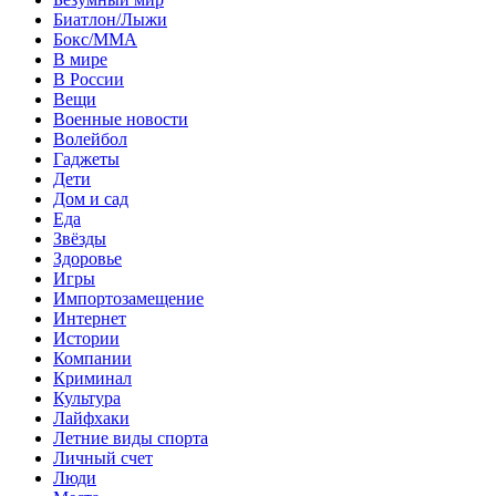
Биатлон/Лыжи
Бокс/MMA
В мире
В России
Вещи
Военные новости
Волейбол
Гаджеты
Дети
Дом и сад
Еда
Звёзды
Здоровье
Игры
Импортозамещение
Интернет
Истории
Компании
Криминал
Культура
Лайфхаки
Летние виды спорта
Личный счет
Люди