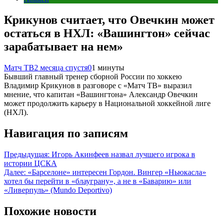
Крикунов считает, что Овечкин может
остаться в НХЛ: «Вашингтон» сейчас
зарабатывает на нем»
Матч ТВ
2 месяца спустя
0
1 минуты
Бывший главный тренер сборной России по хоккею
Владимир Крикунов в разговоре с «Матч ТВ» выразил
мнение, что капитан «Вашингтона» Александр Овечкин
может продолжить карьеру в Национальной хоккейной лиге
(НХЛ).
Навигация по записям
Предыдущая:
Игорь Акинфеев назвал лучшего игрока в
истории ЦСКА
Далее:
«Барселоне» интересен Гордон. Вингер «Ньюкасла»
хотел бы перейти в «блауграну», а не в «Баварию» или
«Ливерпуль» (Mundo Deportivo)
Похожие новости