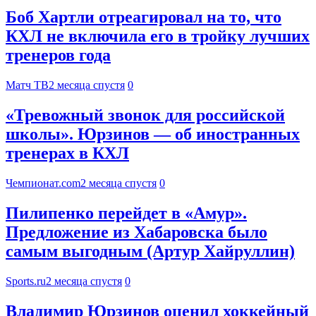
Боб Хартли отреагировал на то, что
КХЛ не включила его в тройку лучших
тренеров года
Матч ТВ
2 месяца спустя
0
«Тревожный звонок для российской
школы». Юрзинов — об иностранных
тренерах в КХЛ
Чемпионат.com
2 месяца спустя
0
Пилипенко перейдет в «Амур».
Предложение из Хабаровска было
самым выгодным (Артур Хайруллин)
Sports.ru
2 месяца спустя
0
Владимир Юрзинов оценил хоккейный