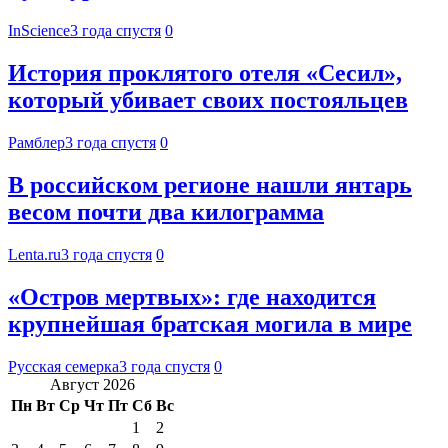
InScience
3 года спустя
0
История проклятого отеля «Сесил»,
который убивает своих постояльцев
Рамблер
3 года спустя
0
В российском регионе нашли янтарь
весом почти два килограмма
Lenta.ru
3 года спустя
0
«Остров мертвых»: где находится
крупнейшая братская могила в мире
Русская семерка
3 года спустя
0
Август 2026
Пн
Вт
Ср
Чт
Пт
Сб
Вс
1
2