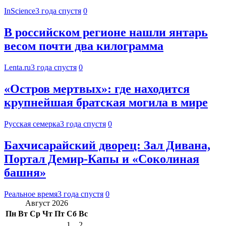
InScience
3 года спустя
0
В российском регионе нашли янтарь
весом почти два килограмма
Lenta.ru
3 года спустя
0
«Остров мертвых»: где находится
крупнейшая братская могила в мире
Русская семерка
3 года спустя
0
Бахчисарайский дворец: Зал Дивана,
Портал Демир-Капы и «Соколиная
башня»
Реальное время
3 года спустя
0
Август 2026
Пн
Вт
Ср
Чт
Пт
Сб
Вс
1
2