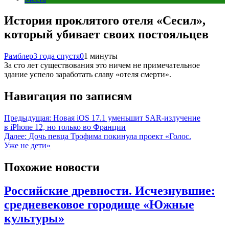
История проклятого отеля «Сесил»,
который убивает своих постояльцев
Рамблер
3 года спустя
0
1 минуты
За сто лет существования это ничем не примечательное
здание успело заработать славу «отеля смерти».
Навигация по записям
Предыдущая:
Новая iOS 17.1 уменьшит SAR-излучение
в iPhone 12, но только во Франции
Далее:
Дочь певца Трофима покинула проект «Голос.
Уже не дети»
Похожие новости
Российские древности. Исчезнувшие:
средневековое городище «Южные
культуры»