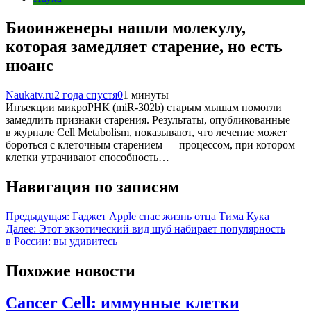
Биоинженеры нашли молекулу,
которая замедляет старение, но есть
нюанс
Naukatv.ru
2 года спустя
0
1 минуты
Инъекции микроРНК (miR-302b) старым мышам помогли
замедлить признаки старения. Результаты, опубликованные
в журнале Cell Metabolism, показывают, что лечение может
бороться с клеточным старением — процессом, при котором
клетки утрачивают способность…
Навигация по записям
Предыдущая:
Гаджет Apple спас жизнь отца Тима Кука
Далее:
Этот экзотический вид шуб набирает популярность
в России: вы удивитесь
Похожие новости
Cancer Cell: иммунные клетки