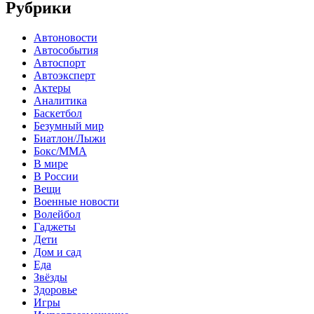
Рубрики
Автоновости
Автособытия
Автоспорт
Автоэксперт
Актеры
Аналитика
Баскетбол
Безумный мир
Биатлон/Лыжи
Бокс/MMA
В мире
В России
Вещи
Военные новости
Волейбол
Гаджеты
Дети
Дом и сад
Еда
Звёзды
Здоровье
Игры