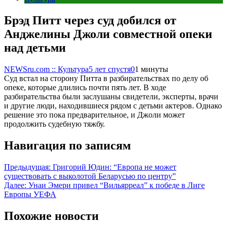
Брэд Питт через суд добился от
Анджелины Джоли совместной опеки
над детьми
NEWSru.com :: Культура
5 лет спустя
0
1 минуты
Суд встал на сторону Питта в разбирательствах по делу об
опеке, которые длились почти пять лет. В ходе
разбирательства были заслушаны свидетели, эксперты, врачи
и другие люди, находившиеся рядом с детьми актеров. Однако
решение это пока предварительное, и Джоли может
продолжить судебную тяжбу.
Навигация по записям
Предыдущая:
Григорий Юдин: “Европа не может
существовать с выколотой Беларусью по центру”
Далее:
Унаи Эмери привел “Вильярреал” к победе в Лиге
Европы УЕФА
Похожие новости