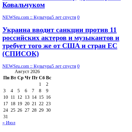
Ковальчуком
NEWSru.com :: Культура
5 лет спустя
0
Украина вводит санкции против 11
российских актеров и музыкантов и
требует того же от США и стран ЕС
(СПИСОК)
NEWSru.com :: Культура
5 лет спустя
0
Август 2026
Пн
Вт
Ср
Чт
Пт
Сб
Вс
1
2
3
4
5
6
7
8
9
10
11
12
13
14
15
16
17
18
19
20
21
22
23
24
25
26
27
28
29
30
31
« Июл