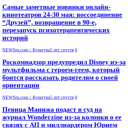
Самые заметные новинки онлайн-
кинотеатров 24-30 мая: воссоединение
“Друзей”, возвращение в 90-е,
перезапуск психотерапевтических
историй
NEWSru.com :: Культура
5 лет спустя
0
Роскомнадзор предупредил Disney из-за
мультфильма c героем-геем, который
боится рассказать родителям о своей
ориентации
NEWSru.com :: Культура
5 лет спустя
0
Певица Манижа подаст в суд на
журнал Wonderzine из-за колонки о ее
связях с АП и миллиардером Юрием