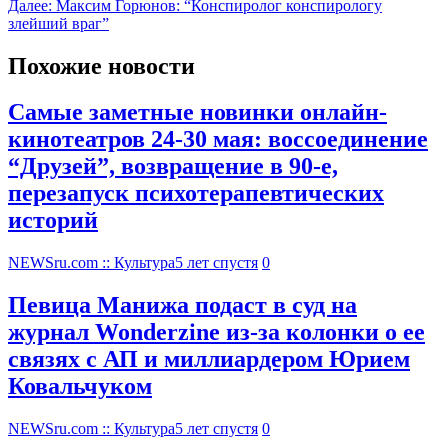
Далее:
Максим Горюнов: “Конспиролог конспирологу
злейший враг”
Похожие новости
Самые заметные новинки онлайн-
кинотеатров 24-30 мая: воссоединение
“Друзей”, возвращение в 90-е,
перезапуск психотерапевтических
историй
NEWSru.com :: Культура
5 лет спустя
0
Певица Манижа подаст в суд на
журнал Wonderzine из-за колонки о ее
связях с АП и миллиардером Юрием
Ковальчуком
NEWSru.com :: Культура
5 лет спустя
0