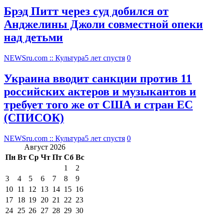
Брэд Питт через суд добился от
Анджелины Джоли совместной опеки
над детьми
NEWSru.com :: Культура
5 лет спустя
0
Украина вводит санкции против 11
российских актеров и музыкантов и
требует того же от США и стран ЕС
(СПИСОК)
NEWSru.com :: Культура
5 лет спустя
0
Август 2026
Пн
Вт
Ср
Чт
Пт
Сб
Вс
1
2
3
4
5
6
7
8
9
10
11
12
13
14
15
16
17
18
19
20
21
22
23
24
25
26
27
28
29
30