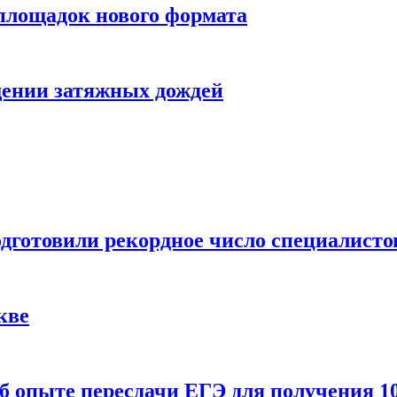
 площадок нового формата
щении затяжных дождей
одготовили рекордное число специалисто
кве
 опыте пересдачи ЕГЭ для получения 10