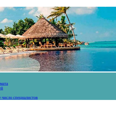
рмата
ей
е число специалистов