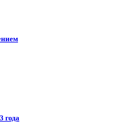
ением
3 года