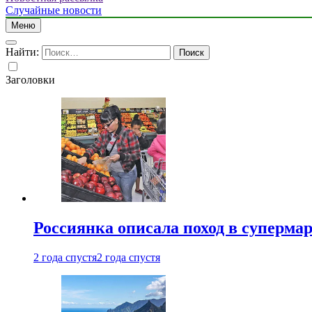
Случайные новости
Меню
Найти:
Заголовки
Россиянка описала поход в суперма
2 года спустя
2 года спустя