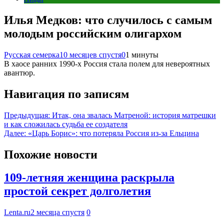
Илья Медков: что случилось с самым
молодым российским олигархом
Русская семерка
10 месяцев спустя
0
1 минуты
В хаосе ранних 1990-х Россия стала полем для невероятных
авантюр.
Навигация по записям
Предыдущая:
Итак, она звалась Матреной: история матрешки
и как сложилась судьба ее создателя
Далее:
«Царь Борис»: что потеряла Россия из-за Ельцина
Похожие новости
109-летняя женщина раскрыла
простой секрет долголетия
Lenta.ru
2 месяца спустя
0