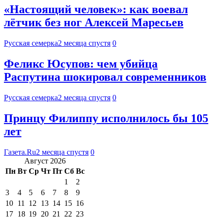
«Настоящий человек»: как воевал
лётчик без ног Алексей Маресьев
Русская семерка
2 месяца спустя
0
Феликс Юсупов: чем убийца
Распутина шокировал современников
Русская семерка
2 месяца спустя
0
Принцу Филиппу исполнилось бы 105
лет
Газета.Ru
2 месяца спустя
0
Август 2026
Пн
Вт
Ср
Чт
Пт
Сб
Вс
1
2
3
4
5
6
7
8
9
10
11
12
13
14
15
16
17
18
19
20
21
22
23