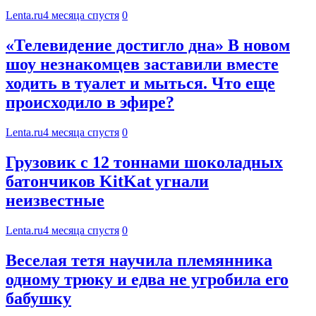
Lenta.ru
4 месяца спустя
0
«Телевидение достигло дна» В новом
шоу незнакомцев заставили вместе
ходить в туалет и мыться. Что еще
происходило в эфире?
Lenta.ru
4 месяца спустя
0
Грузовик с 12 тоннами шоколадных
батончиков KitKat угнали
неизвестные
Lenta.ru
4 месяца спустя
0
Веселая тетя научила племянника
одному трюку и едва не угробила его
бабушку