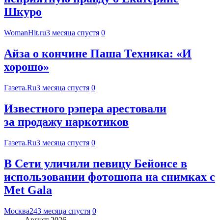
Шкуро
WomanHit.ru
3 месяца спустя
0
Айза о кончине Паша Техника: «И
хорошо»
Газета.Ru
3 месяца спустя
0
Известного рэпера арестовали
за продажу наркотиков
Газета.Ru
3 месяца спустя
0
В Сети уличили певицу Бейонсе в
использовании фотошопа на снимках с
Met Gala
Москва24
3 месяца спустя
0
Август 2026