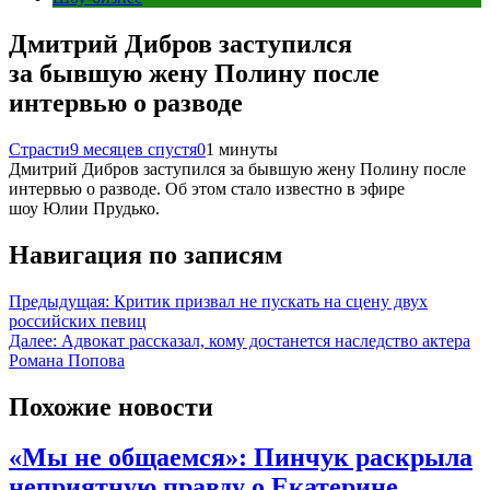
Дмитрий Дибров заступился
за бывшую жену Полину после
интервью о разводе
Страсти
9 месяцев спустя
0
1 минуты
Дмитрий Дибров заступился за бывшую жену Полину после
интервью о разводе. Об этом стало известно в эфире
шоу Юлии Прудько.
Навигация по записям
Предыдущая:
Критик призвал не пускать на сцену двух
российских певиц
Далее:
Адвокат рассказал, кому достанется наследство актера
Романа Попова
Похожие новости
«Мы не общаемся»: Пинчук раскрыла
неприятную правду о Екатерине