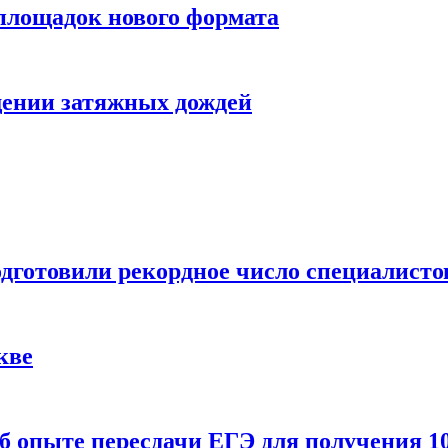
 площадок нового формата
щении затяжных дождей
одготовили рекордное число специалисто
кве
 опыте пересдачи ЕГЭ для получения 10