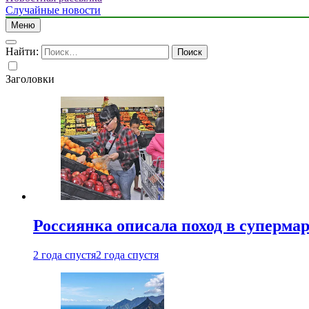
Случайные новости
Меню
Найти:
Заголовки
Россиянка описала поход в суперма
2 года спустя
2 года спустя