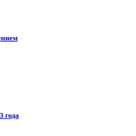
ением
3 года