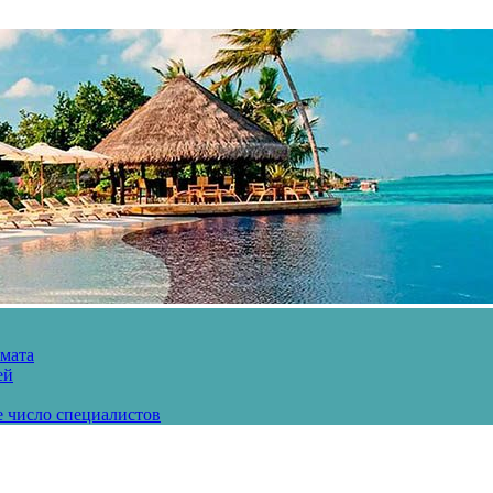
рмата
ей
е число специалистов