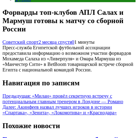
Форварды топ-клубов АПЛ Салах и
Мармуш готовы к матчу со сборной
России
Советский спорт
2 месяца спустя
0
1 минуты
Пресс-служба Египетской футбольной ассоциации
предоставила информацию о возможном участии форвардов
Мохамеда Салаха из «Ливерпуля» и Омара Мармуша из
«Манчестер Сити» в BetBoom товарищеской встрече сборной
Египта с национальной командой России.
Навигация по записям
Предыдущая:
«Милан» провёл секретную встречу с
потенциальным главным тренером в Лондоне — Романо
Далее:
Акинфеев назвал лучших игроков в истории
«Спартака», «Зенита», «Локомотива» и «Краснодара»
Похожие новости