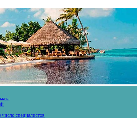
рмата
ей
е число специалистов