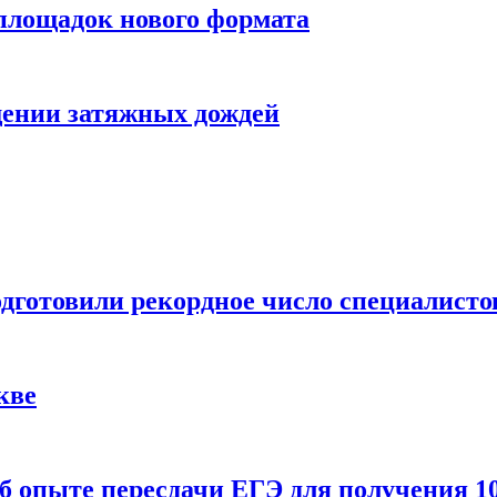
 площадок нового формата
щении затяжных дождей
одготовили рекордное число специалисто
кве
 опыте пересдачи ЕГЭ для получения 10