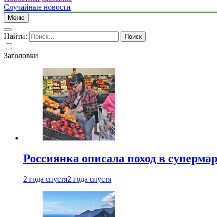
Случайные новости
Меню
Найти:
Заголовки
Россиянка описала поход в суперма
2 года спустя
2 года спустя