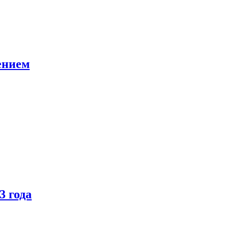
ением
3 года