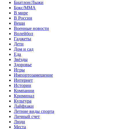
Биатлон/Лыжи
Бокс/MMA
В мире
В России
Вещи
Военные новости
Волейбол
Гаджеты
Дети
Дом и сад
Еда
Звёзды
Здоровье
Игры
Импортозамещение
Интернет
Истории
Компании
Криминал
Культура
Лайфхаки
Летние виды спорта
Личный счет
Люди
Места