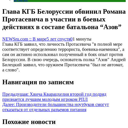
Глава КГБ Белоруссии обвинил Романа
Протасевича в участии в боевых
действиях в составе батальона “Азов”
NEWSru.com :: В мире
5 лет спустя
0
1 минуты
Глава КГБ заявил, что личность Протасевича "в полной мере
соответствует определению террориста, боевика-наемника", а
сам он активно использовал полученный в боях опыт против
Белоруссии. В свою очередь, основатель полка "Азов" Андрей
Билецкий заявил, что оружием Протасевича "был не автомат,
а слово".
Навигация по записям
Предыдущая:
Хвича Кварацхелия второй год подряд
признается лучшим молодым игроком РПЛ
Далее:
Производители большинства ноутбуков смогут
отказаться от отдельных разъемов питания
Похожие новости