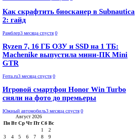
Как скрафтить биосканер в Subnautica
2: гайд
Рамблер
3 месяца спустя
0
Ryzen 7, 16 ГБ ОЗУ и SSD на 1 ТБ:
Machenike выпустила мини-ПК Mini
GTR
Ferra.ru
3 месяца спустя
0
Игровой смартфон Honor Win Turbo
сняли на фото до премьеры
Южный автомобиль
3 месяца спустя
0
Август 2026
Пн
Вт
Ср
Чт
Пт
Сб
Вс
1
2
3
4
5
6
7
8
9