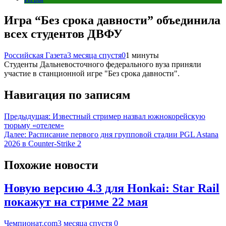
Игра “Без срока давности” объединила
всех студентов ДВФУ
Российская Газета
3 месяца спустя
0
1 минуты
Студенты Дальневосточного федерального вуза приняли
участие в станционной игре "Без срока давности".
Навигация по записям
Предыдущая:
Известный стример назвал южнокорейскую
тюрьму «отелем»
Далее:
Расписание первого дня групповой стадии PGL Astana
2026 в Counter-Strike 2
Похожие новости
Новую версию 4.3 для Honkai: Star Rail
покажут на стриме 22 мая
Чемпионат.com
3 месяца спустя
0