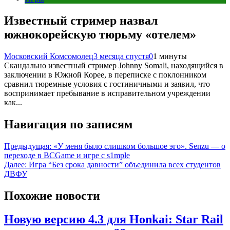
Известный стример назвал
южнокорейскую тюрьму «отелем»
Московский Комсомолец
3 месяца спустя
0
1 минуты
Скандально известный стример Johnny Somali, находящийся в
заключении в Южной Корее, в переписке с поклонником
сравнил тюремные условия с гостиничными и заявил, что
воспринимает пребывание в исправительном учреждении
как...
Навигация по записям
Предыдущая:
«У меня было слишком большое эго». Senzu — о
переходе в BCGame и игре с s1mple
Далее:
Игра “Без срока давности” объединила всех студентов
ДВФУ
Похожие новости
Новую версию 4.3 для Honkai: Star Rail