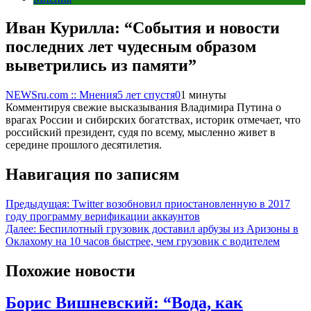
Иван Курилла: “События и новости
последних лет чудесным образом
выветрились из памяти”
NEWSru.com :: Мнения
5 лет спустя
0
1 минуты
Комментируя свежие высказывания Владимира Путина о
врагах России и сибирских богатствах, историк отмечает, что
российский президент, судя по всему, мысленно живет в
середине прошлого десятилетия.
Навигация по записям
Предыдущая:
Twitter возобновил приостановленную в 2017
году программу верификации аккаунтов
Далее:
Беспилотный грузовик доставил арбузы из Аризоны в
Оклахому на 10 часов быстрее, чем грузовик с водителем
Похожие новости
Борис Вишневский: “Вода, как