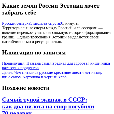
Какие земли России Эстония хочет
забрать себе
Русская семерка
5 месяцев спустя
0
1 минуты
Территориальные споры между Россией и её соседями —
явление нередкое, учитывая сложную историю формирования
границ. Однако требования Эстонии выделяются своей
настойчивостью и регулярностью.
Навигация по записям
Предыдущая:
Названа самая вредная для здоровья кишечника
категория продуктов
Далее:
Чем питались русские крестьяне двести лет назад:
щи с салом, картошка и черный хлеб
Похожие новости
Самый тупой экипаж в СССР:
как два пилота на спор погубили
70 человек