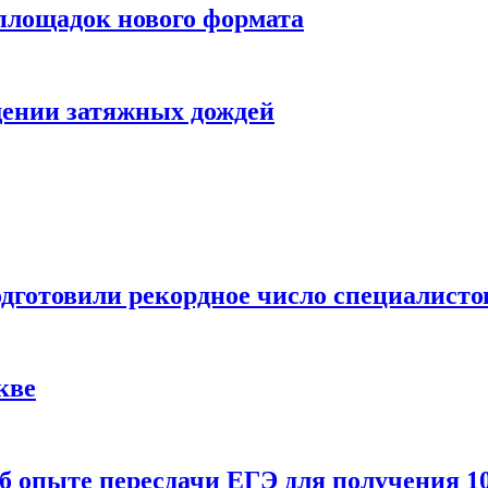
 площадок нового формата
щении затяжных дождей
одготовили рекордное число специалисто
кве
 опыте пересдачи ЕГЭ для получения 10