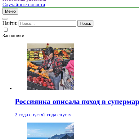
Случайные новости
Меню
Найти:
Заголовки
Россиянка описала поход в суперма
2 года спустя
2 года спустя