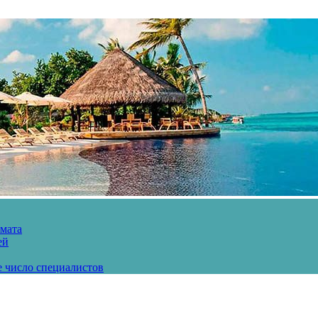
рмата
ей
е число специалистов