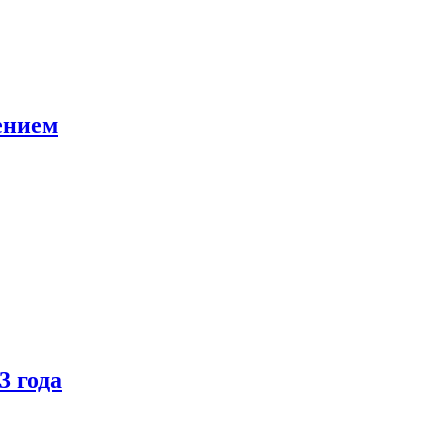
ением
3 года