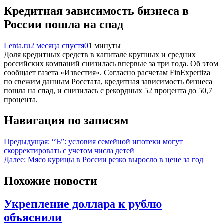
Кредитная зависимость бизнеса в
России пошла на спад
Lenta.ru
2 месяца спустя
0
1 минуты
Доля кредитных средств в капитале крупных и средних
российских компаний снизилась впервые за три года. Об этом
сообщает газета «Известия». Согласно расчетам FinExpertiza
по свежим данным Росстата, кредитная зависимость бизнеса
пошла на спад, и снизилась с рекордных 52 процента до 50,7
процента.
Навигация по записям
Предыдущая:
“Ъ”: условия семейной ипотеки могут
скорректировать с учетом числа детей
Далее:
Мясо курицы в России резко выросло в цене за год
Похожие новости
Укрепление доллара к рублю
объяснили