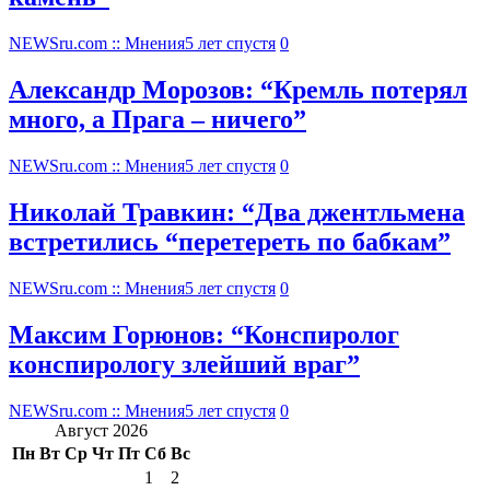
NEWSru.com :: Мнения
5 лет спустя
0
Александр Морозов: “Кремль потерял
много, а Прага – ничего”
NEWSru.com :: Мнения
5 лет спустя
0
Николай Травкин: “Два джентльмена
встретились “перетереть по бабкам”
NEWSru.com :: Мнения
5 лет спустя
0
Максим Горюнов: “Конспиролог
конспирологу злейший враг”
NEWSru.com :: Мнения
5 лет спустя
0
Август 2026
Пн
Вт
Ср
Чт
Пт
Сб
Вс
1
2