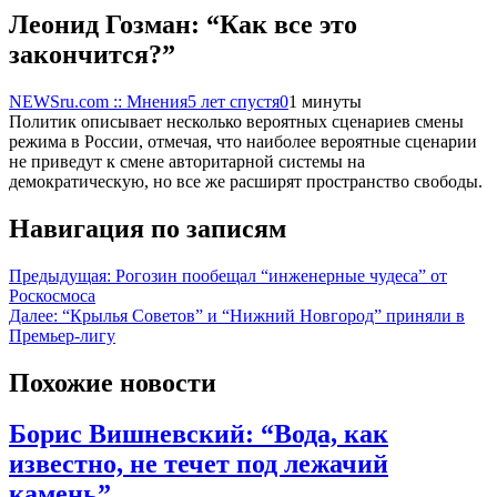
Леонид Гозман: “Как все это
закончится?”
NEWSru.com :: Мнения
5 лет спустя
0
1 минуты
Политик описывает несколько вероятных сценариев смены
режима в России, отмечая, что наиболее вероятные сценарии
не приведут к смене авторитарной системы на
демократическую, но все же расширят пространство свободы.
Навигация по записям
Предыдущая:
Рогозин пообещал “инженерные чудеса” от
Роскосмоса
Далее:
“Крылья Советов” и “Нижний Новгород” приняли в
Премьер-лигу
Похожие новости
Борис Вишневский: “Вода, как
известно, не течет под лежачий
камень”