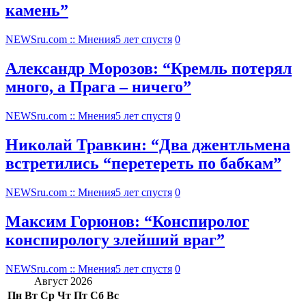
камень”
NEWSru.com :: Мнения
5 лет спустя
0
Александр Морозов: “Кремль потерял
много, а Прага – ничего”
NEWSru.com :: Мнения
5 лет спустя
0
Николай Травкин: “Два джентльмена
встретились “перетереть по бабкам”
NEWSru.com :: Мнения
5 лет спустя
0
Максим Горюнов: “Конспиролог
конспирологу злейший враг”
NEWSru.com :: Мнения
5 лет спустя
0
Август 2026
Пн
Вт
Ср
Чт
Пт
Сб
Вс