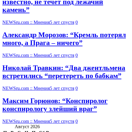
известно, не течет под лежачий
камень”
NEWSru.com :: Мнения
5 лет спустя
0
Александр Морозов: “Кремль потерял
много, а Прага – ничего”
NEWSru.com :: Мнения
5 лет спустя
0
Николай Травкин: “Два джентльмена
встретились “перетереть по бабкам”
NEWSru.com :: Мнения
5 лет спустя
0
Максим Горюнов: “Конспиролог
конспирологу злейший враг”
NEWSru.com :: Мнения
5 лет спустя
0
Август 2026