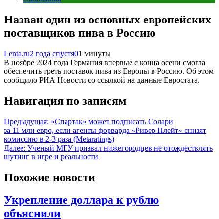
Назван один из основных европейских
поставщиков пива в Россию
Lenta.ru
2 года спустя
0
1 минуты
В ноябре 2024 года Германия впервые с конца осени смогла
обеспечить треть поставок пива из Европы в Россию. Об этом
сообщило РИА Новости со ссылкой на данные Евростата.
Навигация по записям
Предыдущая:
«Спартак» может подписать Солари
за 11 млн евро, если агенты форварда «Ривер Плейт» снизят
комиссию в 2-3 раза (Metaratings)
Далее:
Ученый МГУ призвал нижегородцев не отождествлять
шутинг в игре и реальности
Похожие новости
Укрепление доллара к рублю
объяснили