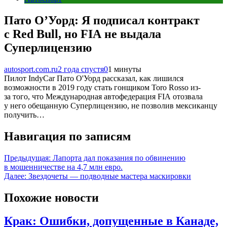
Пато О’Уорд: Я подписал контракт
с Red Bull, но FIA не выдала
Суперлицензию
autosport.com.ru
2 года спустя
0
1 минуты
Пилот IndyCar Пато О'Уорд рассказал, как лишился
возможности в 2019 году стать гонщиком Toro Rosso из-
за того, что Международная автофедерация FIA отозвала
у него обещанную Суперлицензию, не позволив мексиканцу
получить…
Навигация по записям
Предыдущая:
Лапорта дал показания по обвинению
в мошенничестве на 4,7 млн евро.
Далее:
Звездочеты — подводные мастера маскировки
Похожие новости
Крак: Ошибки, допущенные в Канаде,