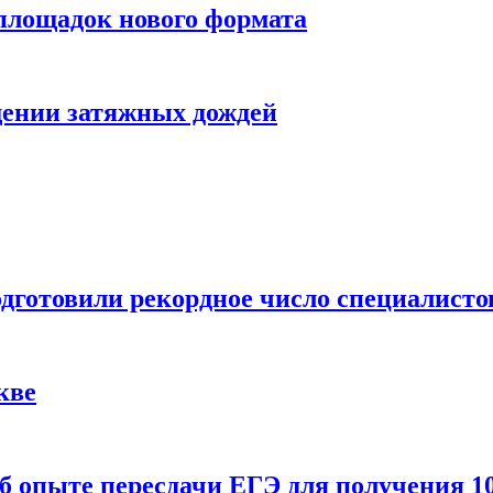
 площадок нового формата
щении затяжных дождей
одготовили рекордное число специалисто
кве
 опыте пересдачи ЕГЭ для получения 10