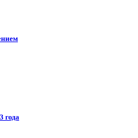
ением
3 года