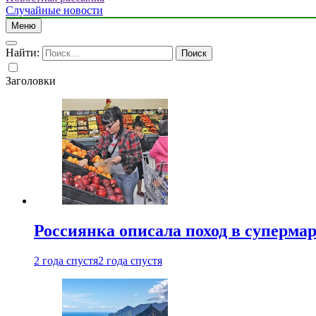
Случайные новости
Меню
Найти:
Заголовки
Россиянка описала поход в суперма
2 года спустя
2 года спустя