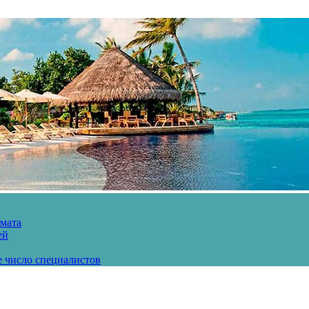
рмата
ей
е число специалистов