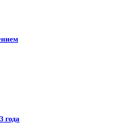
ением
3 года