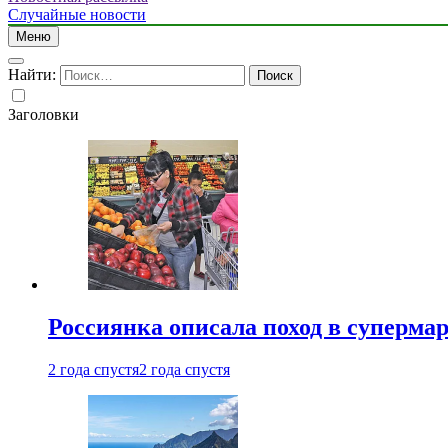
Случайные новости
Меню
Найти:
Заголовки
Россиянка описала поход в суперма
2 года спустя
2 года спустя