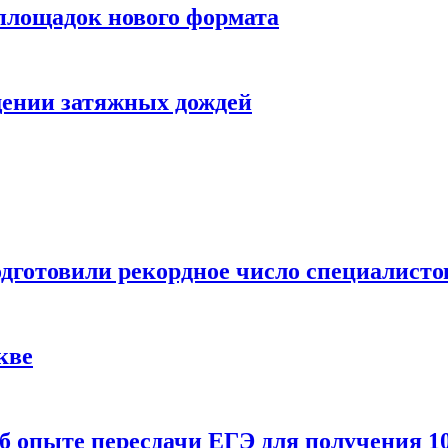
 площадок нового формата
щении затяжных дождей
одготовили рекордное число специалисто
кве
 опыте пересдачи ЕГЭ для получения 10