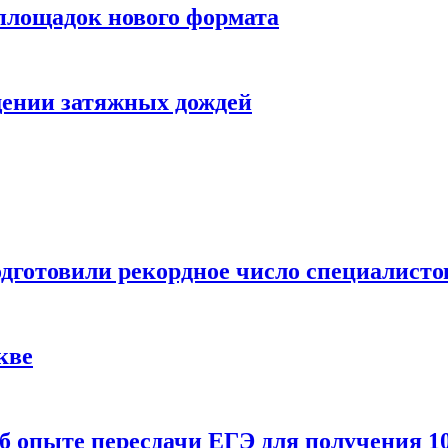
 площадок нового формата
щении затяжных дождей
одготовили рекордное число специалисто
кве
 опыте пересдачи ЕГЭ для получения 10