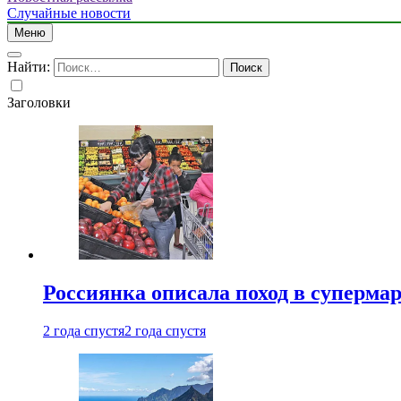
Случайные новости
Меню
Найти:
Заголовки
Россиянка описала поход в суперма
2 года спустя
2 года спустя