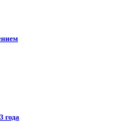
ением
3 года