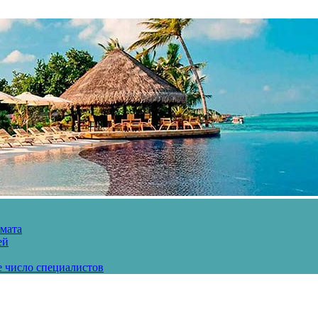
рмата
ей
е число специалистов