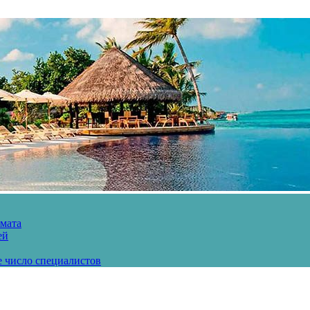
рмата
ей
е число специалистов