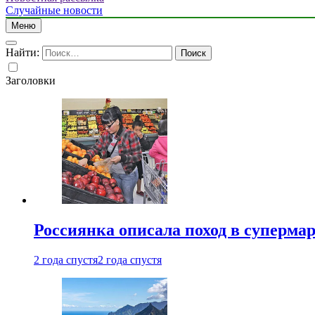
Случайные новости
Меню
Найти:
Заголовки
Россиянка описала поход в суперма
2 года спустя
2 года спустя