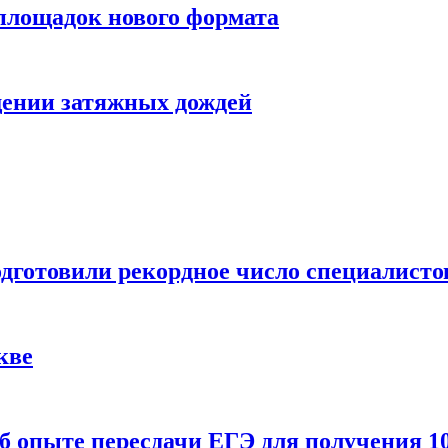
 площадок нового формата
щении затяжных дождей
одготовили рекордное число специалисто
кве
 опыте пересдачи ЕГЭ для получения 10