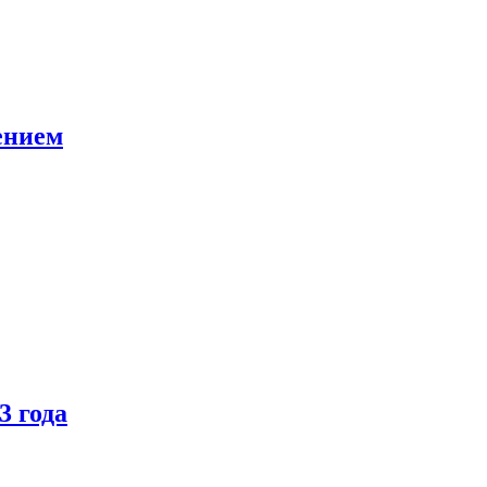
ением
3 года